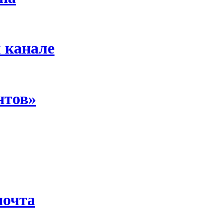
 канале
нтов»
почта