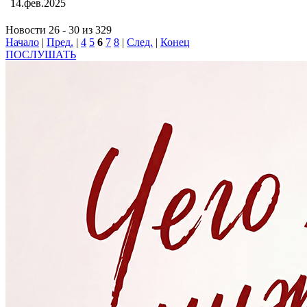
14.фев.2025
Новости 26 - 30 из 329
Начало
|
Пред.
|
4
5
6
7
8
|
След.
|
Конец
ПОСЛУШАТЬ