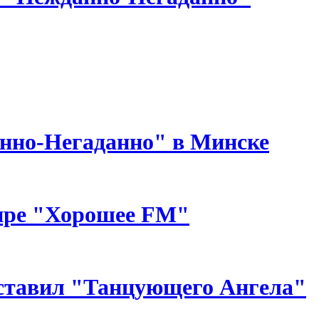
нно-Негаданно" в Минске
ире "Хорошее FM"
ставил "Танцующего Ангела"