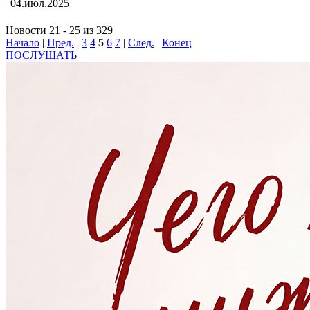
04.июл.2025
Новости 21 - 25 из 329
Начало
|
Пред.
|
3
4
5
6
7
|
След.
|
Конец
ПОСЛУШАТЬ