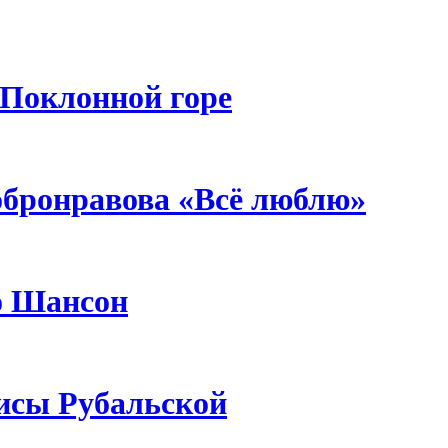
 Поклонной горе
бронравова «Всё люблю»
о Шансон
исы Рубальской