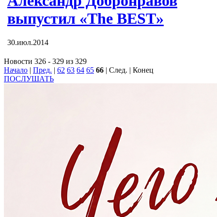
Александр Добронравов
выпустил «The BEST»
30.июл.2014
Новости 326 - 329 из 329
Начало
|
Пред.
|
62
63
64
65
66
| След. | Конец
ПОСЛУШАТЬ