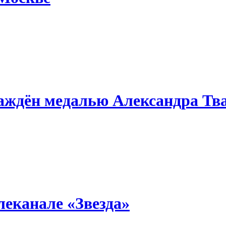
аждён медалью Александра Тв
леканале «Звезда»