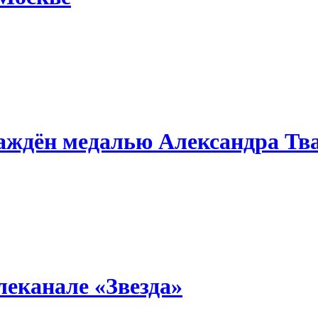
аждён медалью Александра Тв
леканале «Звезда»