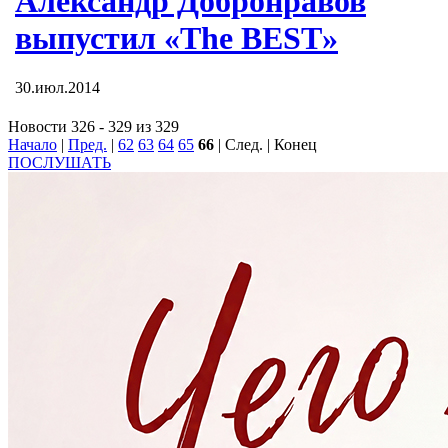
Александр Добронравов
выпустил «The BEST»
30.июл.2014
Новости 326 - 329 из 329
Начало
|
Пред.
|
62
63
64
65
66
| След. | Конец
ПОСЛУШАТЬ