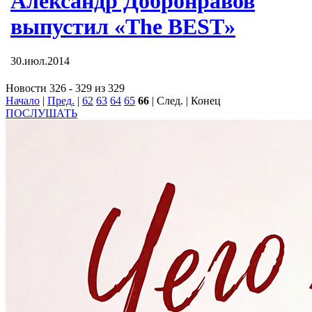
Александр Добронравов
выпустил «The BEST»
30.июл.2014
Новости 326 - 329 из 329
Начало
|
Пред.
|
62
63
64
65
66
| След. | Конец
ПОСЛУШАТЬ