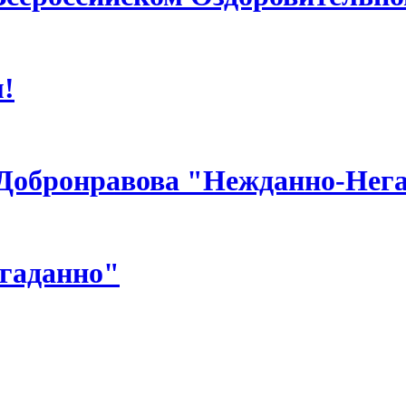
!
 Добронравова "Нежданно-Нег
гаданно"