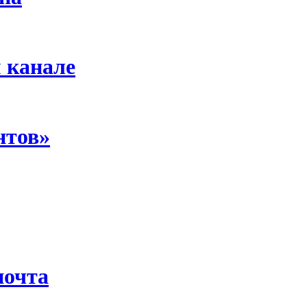
 канале
нтов»
почта