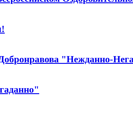
!
 Добронравова "Нежданно-Нег
гаданно"