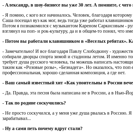
- Александр, в шоу-бизнесе вы уже 30 лет. А помните, с чего
- Я помню, с кого все начиналось. Человек, благодаря котором
Саша посещал вуз как мог, ведь тогда уже работал клавишником
Потом я познакомился с музыкантом Кареном Саркисовым - рук
взглянул на поп- и рок-культуру, да и в общем-то понял, что име
- Потом вы работали клавишником в «Веселых ребятах». К
- Замечательно! И все благодаря Павлу Слободкину - художест
собирали дворцы спорта зимой и стадионы летом. И именно тогда
требует душа русского человека, ты можешь написать настоящ
таким как «Розовые розы», «Безнадега». Но оказалось, что по
профессиональная, хорошо сделанная композиция, а где нет.
- Ваш самый известный хит «Как упоительны в России вечер
- Да. Правда, эта песня была написана не в России, а в Нью-Йо
- Так по родине соскучились?
- Не просто соскучился, а у меня уже душа рвалась в Россию. 
зарабатывал...
- Ну а сами петь почему вдруг стали?