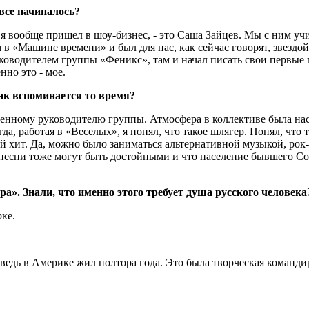
 все начиналось?
у я вообще пришел в шоу-бизнес, - это Саша Зайцев. Мы с ним у
 в «Машине времени» и был для нас, как сейчас говорят, звездой
оводителем группы «Феникс», там и начал писать свои первые п
нно это - мое.
ак вспоминается то время?
венному руководителю группы. Атмосфера в коллективе была нас
, работая в «Веселых», я понял, что такое шлягер. Понял, что т
ий хит. Да, можно было заниматься альтернативной музыкой, ро
п-песни тоже могут быть достойными и что население бывшего Со
а». Знали, что именно этого требует душа русского человека
рке.
Я ведь в Америке жил полтора года. Это была творческая команд