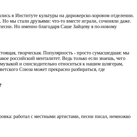
чились в Институте культуры на дирижерско-хоровом отделении.
. Но мы стали друзьями: что-то вместе играли, сочиняли даже.
есни. Но именно благодаря Саше Зай­цеву я по-новому
тоящая, творческая. Популярность - просто сумасшедшая: мы
акое российский менталитет. Ведь только если знаешь, чего
к-музыкой и снисходительно относиться к нашим шлягерам,
ветского Союза может прекрасно разбираться, где
?
ировка: работал с местными артистами, песни писал, немножко