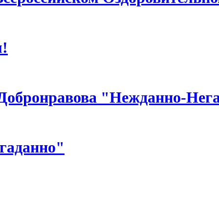
!
 Добронравова "Нежданно-Нег
гаданно"